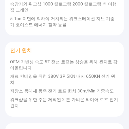
한 개의 도리 갠트리 크레인
승강기와 워크샵 1000 킬로그램 2000 킬로그램 벽 여행
집 크레인
두배 도리 갠트리 크레인
5 Ton 지면에 의하여 거치되는 워크스테이션 지브 기중
기 호이스트 에너지 절약 능률
자동화된 유도된 카트
전기 이송 카트
전기 윈치
전기 크레인은 높이오릅니다
OEM 가변성 속도 5T 전선 로프는 상승을 위해 윈치로 감
집 크레인 승강기
아올립니다
재료 컨베잉을 위한 380V 3P 5KN 내지 650KN 전기 윈
전기 윈치
치
저장소 등대세 동축 전기 로프 윈치 30m/Min 기중속도
항구 문형 크레인
워크샵을 위한 주문 제작된 2 톤 가벼운 와이어 로프 전기
유압권 양식 작업대
윈치
다리 설치 기계