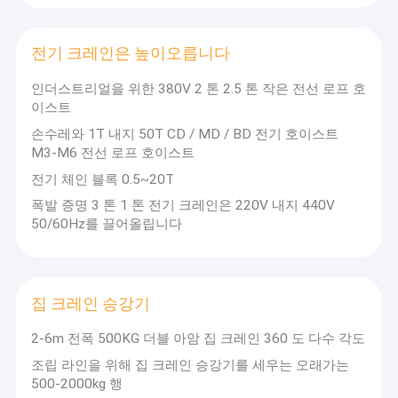
형 제조를 통합하여 동치 그룹에 속합니다. 그룹의 브랜드에는 다음
우리 에 관한 것
과 같습니다.둥치 크레인, BTARO 크레인, SZW, CATET. 회사는 현재
80명 이상의 관리 및 기술 인력을 포함하여 560명 이상의 직원을 보
유하고 있습니다.500개 이상의 다양한 생산 및 테스트 장비가 있습
전기 크레인은 높이오릅니다
공장 투어
니다., 30 CNC 가공 센터, 1 이탈리아 COORD3 3 좌표 측정 센터 및
10 레이저 및 절단 센터를 포함하여. 연간 종합 생산 용량은 10,000
인더스트리얼을 위한 380V 2 톤 2.5 톤 작은 전선 로프 호
품질 관리
세트 이상입니다.이 제품은 주로 동남아시아를 포함한 96개 국가와
이스트
지역으로 수출됩니다., 유럽 및 중동. 회사는 GJB9001C, IS09001,
IS045001, ISO14001, ISO50001, ISO10012, GBT29490,
손수레와 1T 내지 50T CD / MD / BD 전기 호이스트
저희에게 연락하십시오
GBIT23001, GBIT23006 및 기타 표준 인증서를 보유하고 있습니다.
M3-M6 전선 로프 호이스트
그리고 EU CE 인증과 같은 여러 인증서를 받았습니다.이 회사의 주
뉴스
요 제품은: 브릿지 크레인, 게트리 크레인, 전기 호스, 체인 호스, 갈고
전기 체인 블록 0.5~20T
리, 휠 세트, 모터 감소기, 캐비 및 기타 크레인 액세서리, 철도 운송 차
폭발 증명 3 톤 1 톤 전기 크레인은 220V 내지 440V
량,철도 없는 운송 차량이 회사는 슈나이더, SEW, ABM, ABB, 댄포스,
사건
50/60Hz를 끌어올립니다
SKF 등 국내외 유명 기업들과 협력하고 있습니다.모든 부품 및 구조
부품은 엄격한 기술 표준에 따라 생산됩니다.이 제품은 철강 및 전기,
석유화학, 기계 제조, 군사 산업, 창고 및 물류, 종이 제조, 철강 제조,
자동차 제조 및 기타 분야.
한 개의 도리 천장 주행용 기중기
집 크레인 승강기
두배 도리 천장 주행용 기중기
2-6m 전폭 500KG 더블 아암 집 크레인 360 도 다수 각도
조립 라인을 위해 집 크레인 승강기를 세우는 오래가는
수력 가위 리프팅 테이블
500-2000kg 행