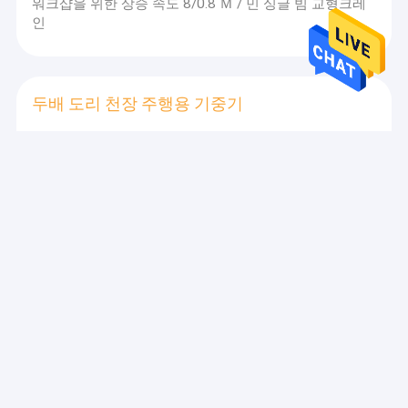
워크샵을 위한 상승 속도 8/0.8 Ｍ / 민 싱글 빔 교형크레
인
두배 도리 천장 주행용 기중기
10-15.5KW 산업적 상형 크레인 5T 천장 주행용 기중기
두배 거더
수력 가위 리프팅 테이블
큰 크기 움직이지 않는 전기 수력 가위 리프팅 테이블
0.75 kw
한 개의 도리 갠트리 크레인