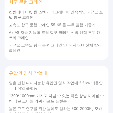
컨테이너 리치 스태거
항구 문형 크레인
캔틸레버 버켓 휠 스택커 레크레이마 연속적인 대규모 포
크레인 예비품
털 항구 크레인
오버헤드 브릿지 크레인
고속도 항구 문형 크레인 55-65 톤 부두 짐함 기중기
A7 A8 자동 지능형 포털 항구 크레인 선박 선적 부두 갠
모터
트리 크레인
대규모 고속도 항구 문형 크레인 5T 내지 80T 선체 탑재
크레인
유압권 양식 작업대
믿을 만한 다재다능한 유압권 양식 작업대 2.2 kw 이동안
테나 작업 플랫폼
1200*1000mm 가지고 다닐 수 있는 작은 상승 테이블 수
력 작은 모바일 가위 리프트 플랫폼
높은 고도 연구를 위한 높이로 일하는 300-2000Kg 모바