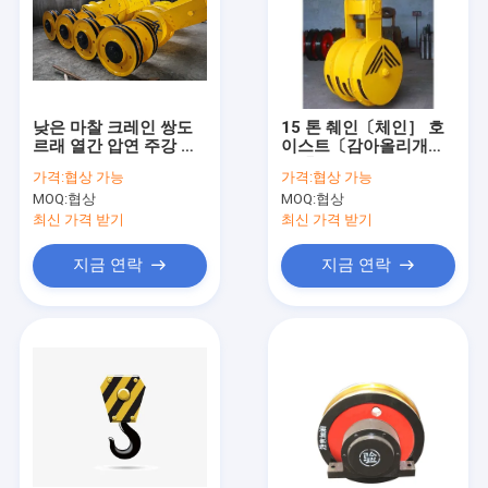
우리 에 관한 것
공장 투어
품질 관리
낮은 마찰 크레인 쌍도
15 톤 췌인〔체인］ 호
르래 열간 압연 주강 크
이스트〔감아올리개］
레인 예비품
는 훅 아주 튼튼한 크레
저희에게 연락하십시오
가격:
협상 가능
가격:
협상 가능
인 훅 블록을 높여 매달
MOQ:
협상
MOQ:
협상
렸습니다
뉴스
최신 가격 받기
최신 가격 받기
사건
지금 연락
지금 연락
한 개의 도리 천장 주행용 기중기
두배 도리 천장 주행용 기중기
수력 가위 리프팅 테이블