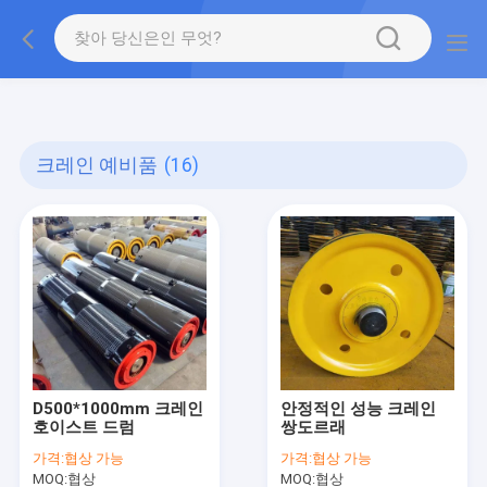
gtag('config', 'G-QWE9HWC3PF', {cookie_flags:
"SameSite=None;Secure"});
크레인 예비품
(16)
D500*1000mm 크레인
안정적인 성능 크레인
호이스트 드럼
쌍도르래
가격:
협상 가능
가격:
협상 가능
MOQ:
협상
MOQ:
협상