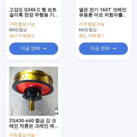
한 개의 도리 갠트리 크레인
고강도 Q345 C 형 보트
열은 전기 160T 크레인
걸이훅 천장 주행용 기
유동륜 마모 저항자를
두배 도리 갠트리 크레인
중기 예비품
처리했습니다
가격:
협상 가능
가격:
협상 가능
MOQ:
협상
MOQ:
협상
자동화된 유도된 카트
최신 가격 받기
최신 가격 받기
전기 이송 카트
지금 연락
지금 연락
전기 크레인은 높이오릅니다
집 크레인 승강기
전기 윈치
항구 문형 크레인
유압권 양식 작업대
ZG430-640 합금 강 크
다리 설치 기계
레인 차륜은 크레인 예
비품에서 설정합니다
가격:
협상 가능