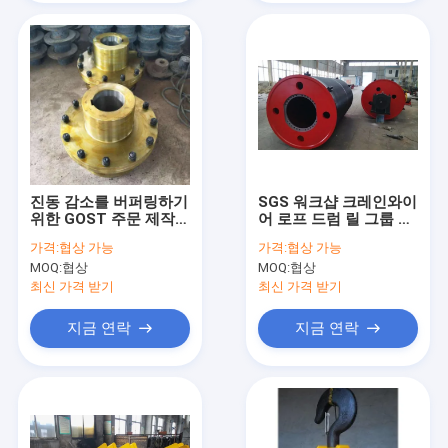
진동 감소를 버퍼링하기
SGS 워크샵 크레인와이
위한 GOST 주문 제작된
어 로프 드럼 릴 그룹 주
크레인 결합
문 제작된 크기
가격:
협상 가능
가격:
협상 가능
MOQ:
협상
MOQ:
협상
최신 가격 받기
최신 가격 받기
지금 연락
지금 연락
홈
제품
비디오