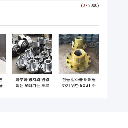
(
0
/ 3000)
연
과부하 방지와 연결
진동 감소를 버퍼링
을
되는 오래가는 토르
하기 위한 GOST 주
인
크 전송 크레인
문 제작된 크레인 결
합