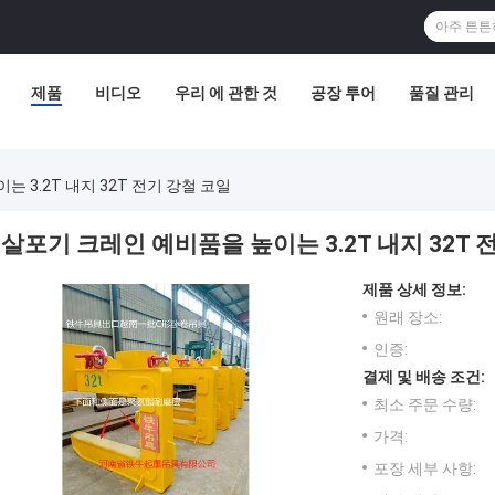
제품
비디오
우리 에 관한 것
공장 투어
품질 관리
 3.2T 내지 32T 전기 강철 코일
살포기 크레인 예비품을 높이는 3.2T 내지 32T 
제품 상세 정보:
원래 장소:
인증:
결제 및 배송 조건:
최소 주문 수량:
가격:
포장 세부 사항: