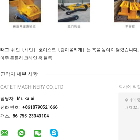
,
태그:
췌인〔체인］ 호이스트〔감아올리개］는 훅을 높여 매달렸습니다
아주 튼튼하 크레인 훅 블록
연락처 세부 사항
CATET MACHINERY CO.,LTD
회사에 직접
담당자:
Mr. kalai
전화 번호:
+8618790521666
팩스:
86-755-23343104