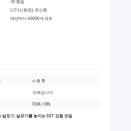
30 평일
L/C (신용장), 전신환
매년마다 60000개 세트
:
c-형 훅
오래갑니다
FEM / DIN
승 살포기
,
살포기를 높이는 32T 강철 코일