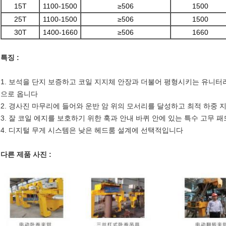
15T
1100-1500
≥506
1500
25T
1100-1500
≥506
1500
30T
1400-1660
≥506
1660
특징 :
1. 보석을 단지 보증하고 코일 지지체 안장과 더불어 평형시키는 유니터
으로 옵니다
2. 경사진 마무리에 들어와 운반 암 위의 모서리를 달성하고 최적 하중
3. 잘 코일 에지를 보호하기 위한 훅과 안내 바퀴 안에 있는 특수 고무 패
4. 디지털 무게 시스템은 낮은 헤드룸 설계에 선택적입니다
다른 제품 사진 :