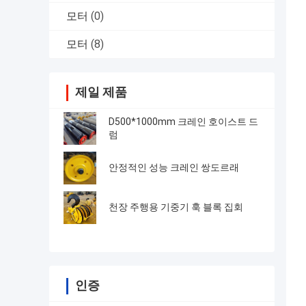
모터
(0)
모터
(8)
제일 제품
D500*1000mm 크레인 호이스트 드
럼
안정적인 성능 크레인 쌍도르래
천장 주행용 기중기 훅 블록 집회
인증