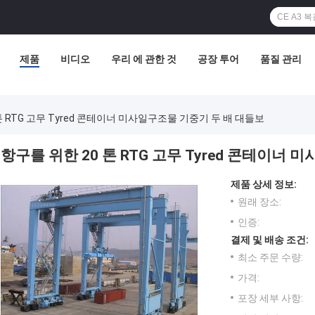
제품
비디오
우리 에 관한 것
공장 투어
품질 관리
톤 RTG 고무 Tyred 콘테이너 미사일구조물 기중기 두 배 대들보
항구를 위한 20 톤 RTG 고무 Tyred 콘테이너
제품 상세 정보:
원래 장소:
인증:
결제 및 배송 조건:
최소 주문 수량:
가격:
포장 세부 사항: