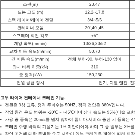
스팬(m)
23.47
드는 고도 (m)
12.2~17.8
스택 레이어/레이어 전달
3/4~5/6
컨테이너 모델
20',40',45'
스프레더 회전 각도
±5°
게양 속도(m/min)
13/26,23/52
교차 이동 속도(m/min)
50,70
긴 이동 속도(m/min)
전체 부하-90, 부하-130 없이
최대 바퀴 하중(kN)
310
총 정격(kW)
150,230
전원 공급 장치
전기, 디젤 엔진, 
고무 타이어 컨테이너 크레인 기능:
전원은 3상 교류, 정격 주파수는 50HZ, 정격 전압은 380V입니다.
작업 환경 온도 범위는 -20℃ ~ +45℃이며 상대 습도는 95%(이슬 포
사용 중 풍속은 20m/s를 넘지 않아야 합니다.서비스 중단 시 풍속은 4
크레인 주행 바닥의 기울기는 1% 미만이어야 하며 그 중 일부는 3%를
작업 조건에 대한 특별한 요구 사항이 있는 크레인은 계약에 따라 제작