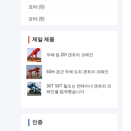
모터
(0)
모터
(8)
제일 제품
두배 빔 20t 갠트리 크레인
60m 경간 두배 도리 갠트리 크레인
30T 50T 철도는 컨테이너 갠트리 크
레인을 탑재했습니다
인증