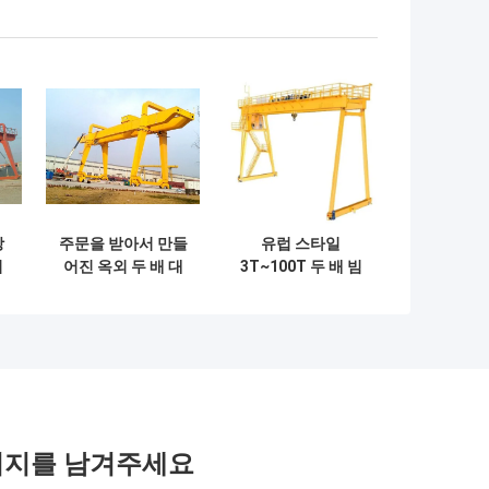
창
주문을 받아서 만들
유럽 스타일
리
어진 옥외 두 배 대
3T~100T 두 배 빔
항
들보 미사일구조물
갱트리 크레인 실내
기중기 50/10 톤에
작업실용 모바일
서 100/20 톤
시지를 남겨주세요