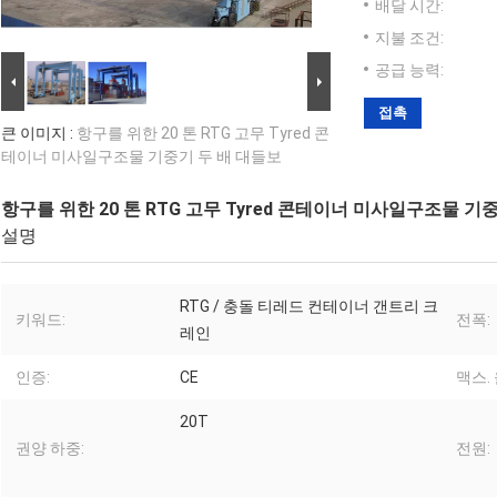
배달 시간:
지불 조건:
공급 능력:
접촉
큰 이미지 :
항구를 위한 20 톤 RTG 고무 Tyred 콘
테이너 미사일구조물 기중기 두 배 대들보
항구를 위한 20 톤 RTG 고무 Tyred 콘테이너 미사일구조물 기
설명
RTG / 충돌 티레드 컨테이너 갠트리 크
키워드:
전폭:
레인
인증:
CE
맥스.
20T
권양 하중:
전원: