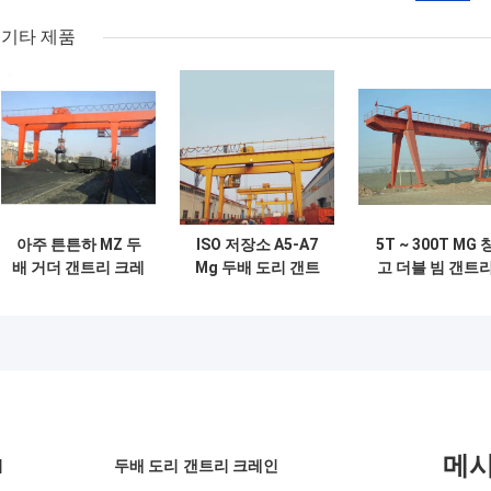
기타 제품
아주 튼튼하 MZ 두
ISO 저장소 A5-A7
5T ~ 300T MG 
배 거더 갠트리 크레
Mg 두배 도리 갠트
고 더블 빔 갠트
인 10 톤 전기 호이
리 크레인 16/3.2T
크레인 바람 저
스트 잡기 교형크레
인
메
기
두배 도리 갠트리 크레인