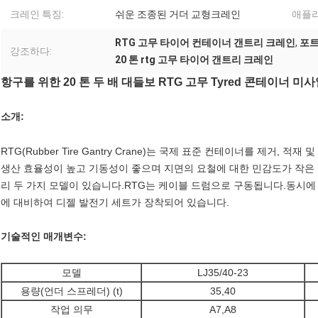
크레인 특징:
쉬운 조종된 거더 교형크레인
애플
RTG 고무 타이어 컨테이너 갠트리 크레인
,
포트
강조하다:
20 톤 rtg 고무 타이어 갠트리 크레인
항구를 위한 20 톤 두 배 대들보 RTG 고무 Tyred 콘테이너 
소개:
RTG(Rubber Tire Gantry Crane)는 국제 표준 컨테이너를 제거
생산 효율성이 높고 기동성이 좋으며 지면의 요철에 대한 민감도가 작은
리 두 가지 모델이 있습니다.RTG는 케이블 드럼으로 구동됩니다.동시
에 대비하여 디젤 발전기 세트가 장착되어 있습니다.
기술적인 매개변수:
모델
LJ35/40-23
용량(언더 스프레더) (t)
35,40
작업 의무
A7,A8