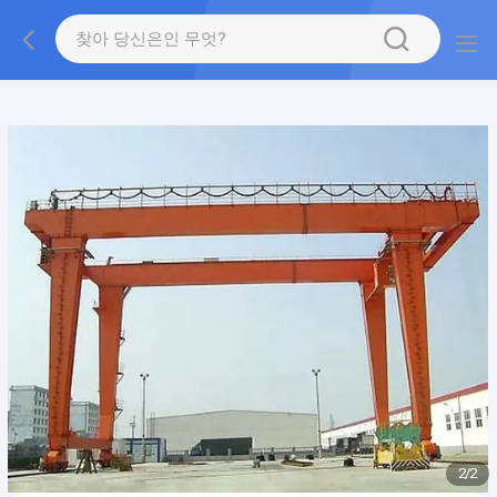
gtag('config', 'G-QWE9HWC3PF', {cookie_flags:
"SameSite=None;Secure"});
2
/
2