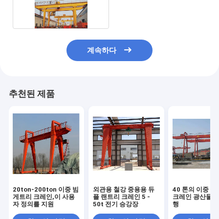
16/3.2T
계속하다
추천된 제품
20ton-200ton 이중 빔
외관용 철강 중용용 듀
40 톤의 이중 띠
게트리 크레인,이 사용
플 랜트리 크레인 5 -
크레인 광산물 취
자 정의를 지원
50t 전기 승강장
행