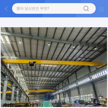
gtag('config', 'G-QWE9HWC3PF', {cookie_flags:
"SameSite=None;Secure"});
2
/
4