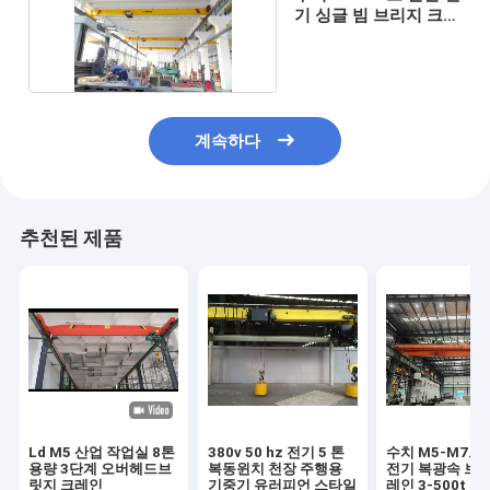
기 싱글 빔 브리지 크레
인 1-30t
계속하다
추천된 제품
Ld M5 산업 작업실 8톤
380v 50 hz 전기 5 톤
수치 M5-M7으
용량 3단계 오버헤드브
복동윈치 천장 주행용
전기 복광속 브리
릿지 크레인
기중기 유러피언 스타일
레인 3-500t