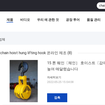
제품
비디오
우리 에 관한 것
공장 투어
품질 관리
조업체
chain hoist hung lifting hook 온라인 제조
(8)
15 톤 췌인〔체인］ 호이스트〔감
높여 매달렸습니다
자세히보기
2022-05-25 15:04:08
접촉