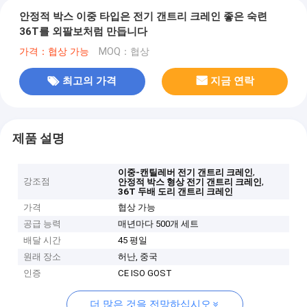
안정적 박스 이중 타입은 전기 갠트리 크레인 좋은 숙련
36T를 외팔보처럼 만듭니다
가격：협상 가능
MOQ：협상
최고의 가격
지금 연락
제품 설명
,
이중-캔틸레버 전기 갠트리 크레인
강조점
,
안정적 박스 형상 전기 갠트리 크레인
36T 두배 도리 갠트리 크레인
가격
협상 가능
공급 능력
매년마다 500개 세트
배달 시간
45 평일
원래 장소
허난, 중국
인증
CE ISO GOST
더 많은 것을 전망하십시오