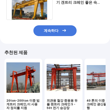
기 갠트리 크레인 좋은 숙련
36T를 외팔보처럼 만듭니다
계속하다
추천된 제품
20ton-200ton 이중 빔
외관용 철강 중용용 듀
40 톤의 이중 띠
게트리 크레인,이 사용
플 랜트리 크레인 5 -
크레인 광산물 취
자 정의를 지원
50t 전기 승강장
행