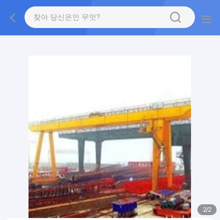
gtag('config', 'G-QWE9HWC3PF', {cookie_flags:
"SameSite=None;Secure"});
2
/
2