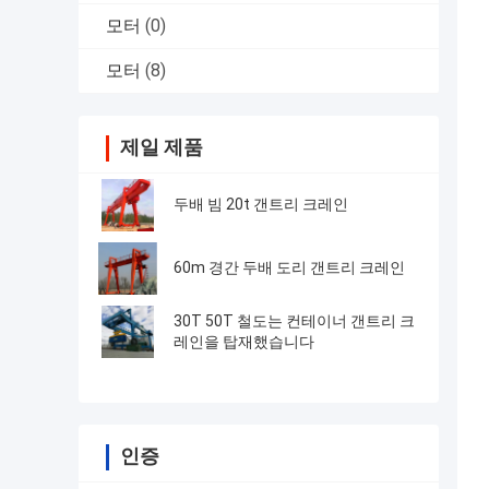
모터
(0)
모터
(8)
제일 제품
두배 빔 20t 갠트리 크레인
60m 경간 두배 도리 갠트리 크레인
30T 50T 철도는 컨테이너 갠트리 크
레인을 탑재했습니다
인증