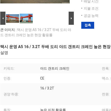
배달 시간:
지불 조건:
공급 능력:
접촉
큰 이미지 :
택시 운영 A5 16 / 3.2T 두배 도리 야
드 갠트리 크레인 높은 현장 활용률
택시 운영 A5 16 / 3.2T 두배 도리 야드 갠트리 크레인 높은 현
설명
키워드:
야드 갠트리 크레인
전폭:
인증:
CE
맥스.
16 / 3.2T
권양 하중:
전원:
특징:
높은 지점 활용률
애플