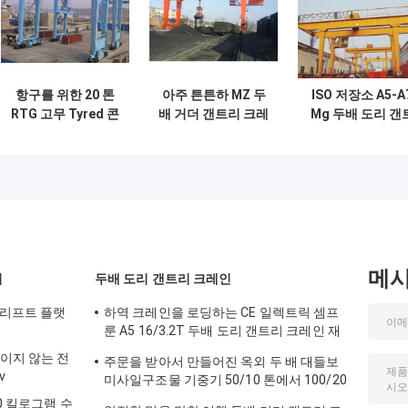
항구를 위한 20 톤
아주 튼튼하 MZ 두
ISO 저장소 A5-A
RTG 고무 Tyred 콘
배 거더 갠트리 크레
Mg 두배 도리 갠
테이너 미사일구조
인 10 톤 전기 호이
리 크레인 16/3.2
물 기중기 두 배 대
스트 잡기 교형크레
들보
인
메
기
두배 도리 갠트리 크레인
 리프트 플랫
하역 크레인을 로딩하는 CE 일렉트릭 셈프
룬 A5 16/3.2T 두배 도리 갠트리 크레인 재
료
직이지 않는 전
주문을 받아서 만들어진 옥외 두 배 대들보
v
미사일구조물 기중기 50/10 톤에서 100/20
톤
0 킬로그램 수