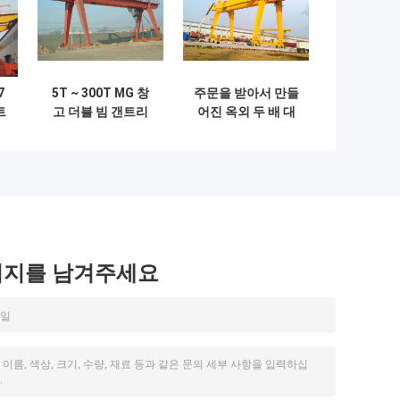
7
5T ~ 300T MG 창
주문을 받아서 만들
트
고 더블 빔 갠트리
어진 옥외 두 배 대
T
크레인 바람 저항
들보 미사일구조물
기중기 50/10 톤에
서 100/20 톤
시지를 남겨주세요