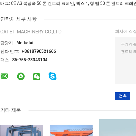
,
태그:
CE A3 복광속 50 톤 갠트리 크레인
박스 유형 빔 50 톤 갠트리 크레
연락처 세부 사항
CATET MACHINERY CO.,LTD
회사에 직접
담당자:
Mr. kalai
전화 번호:
+8618790521666
팩스:
86-755-23343104
기타 제품