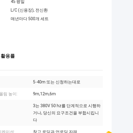
45 평일
L/C (신용장), 전신환
매년마다 500개 세트
장 활용률
5-40m 또는 신청하는대로
 올림 높이:
9m,12m,6m
3는 380V 50 hz를 단계적으로 시행하
거나, 당신의 요구조건을 부합시킵니
다
리케이션:
창고 로딩과 언로딩 자재