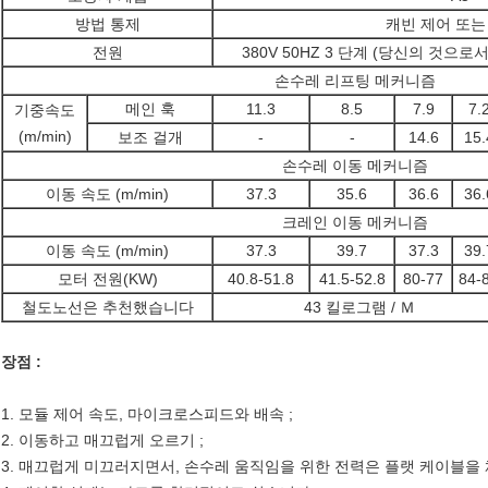
방법 통제
캐빈 제어 또는
전원
380V 50HZ 3 단계 (당신의 것으
손수레 리프팅 메커니즘
메인 훅
11.3
8.5
7.9
7.
기중속도
(m/min)
보조 걸개
-
-
14.6
15.
손수레 이동 메커니즘
이동 속도 (m/min)
37.3
35.6
36.6
36.
크레인 이동 메커니즘
이동 속도 (m/min)
37.3
39.7
37.3
39.
모터 전원(KW)
40.8-51.8
41.5-52.8
80-77
84-
철도노선은 추천했습니다
43 킬로그램 / Ｍ
장점 :
1. 모듈 제어 속도, 마이크로스피드와 배속 ;
2. 이동하고 매끄럽게 오르기 ;
3. 매끄럽게 미끄러지면서, 손수레 움직임을 위한 전력은 플랫 케이블을 