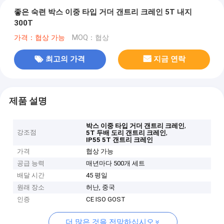
좋은 숙련 박스 이중 타입 거더 갠트리 크레인 5T 내지
300T
가격：협상 가능
MOQ：협상
최고의 가격
지금 연락
제품 설명
,
박스 이중 타입 거더 갠트리 크레인
강조점
,
5T 두배 도리 갠트리 크레인
IP55 5T 갠트리 크레인
가격
협상 가능
공급 능력
매년마다 500개 세트
배달 시간
45 평일
원래 장소
허난, 중국
인증
CE ISO GOST
더 많은 것을 전망하십시오