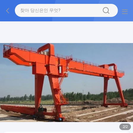
gtag('config', 'G-QWE9HWC3PF', {cookie_flags:
"SameSite=None;Secure"});
2
/
2