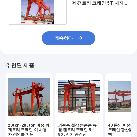
더 갠트리 크레인 5T 내지
300T
계속하다
추천된 제품
20ton-200ton 이중 빔
외관용 철강 중용용 듀
40 톤의 이중 띠
게트리 크레인,이 사용
플 랜트리 크레인 5 -
크레인 광산물 취
자 정의를 지원
50t 전기 승강장
행