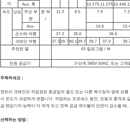
이
Aux. 훅
10.275,11.275
10.446,1
속도
상승
주요 부
분 Ｍ
11.3
8.5
7.9
7.2
분
/
Aux.
14.6
15.
손수레 여행
37.3
35.6
36.6
크레인 여행
37.3
39.7
40.1
39.7
39.7
37.3
39.
추천된 열
43 킬로그램 / Ｍ
전원 공급기
3-단계 380V 50HZ, 또는
주목하세요 :
갠트리 크레인의 작업장은 중공업의 철도 또는 다른 목수장의 옆에 보통 
서 온도가 과감하게 변합니다. 작업하는 프로세스 동안, 진동과 충격과 
급 변압기의 능력이 더 작게 되고 전력 공급 케이블의 단면이 감소될 때,
선택하는 방법 :