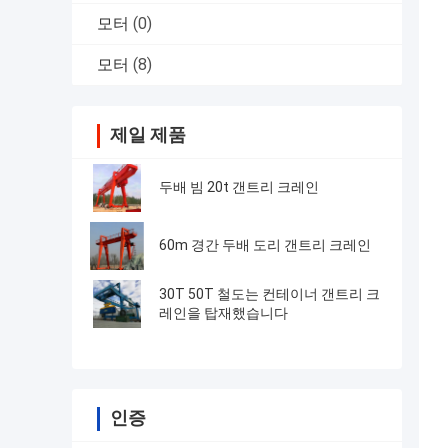
모터
(0)
모터
(8)
제일 제품
두배 빔 20t 갠트리 크레인
60m 경간 두배 도리 갠트리 크레인
30T 50T 철도는 컨테이너 갠트리 크
레인을 탑재했습니다
인증