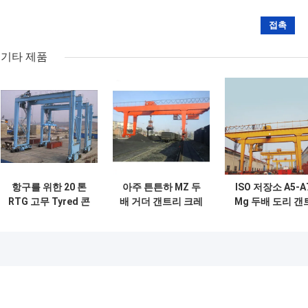
기타 제품
항구를 위한 20 톤
아주 튼튼하 MZ 두
ISO 저장소 A5-A
RTG 고무 Tyred 콘
배 거더 갠트리 크레
Mg 두배 도리 갠
테이너 미사일구조
인 10 톤 전기 호이
리 크레인 16/3.2
물 기중기 두 배 대
스트 잡기 교형크레
들보
인