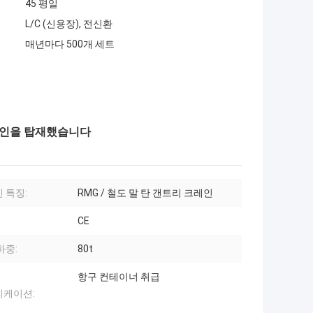
45 평일
L/C (신용장), 전신환
매년마다 500개 세트
레인을 탑재했습니다
 특징:
RMG / 철도 말 탄 갠트리 크레인
CE
하중:
80t
항구 컨테이너 취급
리케이션: