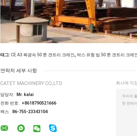
,
태그:
CE A3 복광속 50 톤 갠트리 크레인
박스 유형 빔 50 톤 갠트리 크레
연락처 세부 사항
CATET MACHINERY CO.,LTD
회사에 직접
담당자:
Mr. kalai
전화 번호:
+8618790521666
팩스:
86-755-23343104