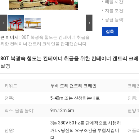
배달 시간:
지불 조건:
공급 능력:
접촉
큰 이미지 :
80T 복광속 철도는 컨테이너 취급을
위한 컨테이너 갠트리 크레인을 탑재했습니다
80T 복광속 철도는 컨테이너 취급을 위한 컨테이너 갠트리 크
설명
키워드:
두배 도리 갠트리 크레인
크레인
전폭:
5-40m 또는 신청하는대로
인증:
맥스. 올림 높이:
9m,12m,6m
권양 
3는 380V 50 hz를 단계적으로 시행하
전원:
거나, 당신의 요구조건을 부합시킵니
애플
다