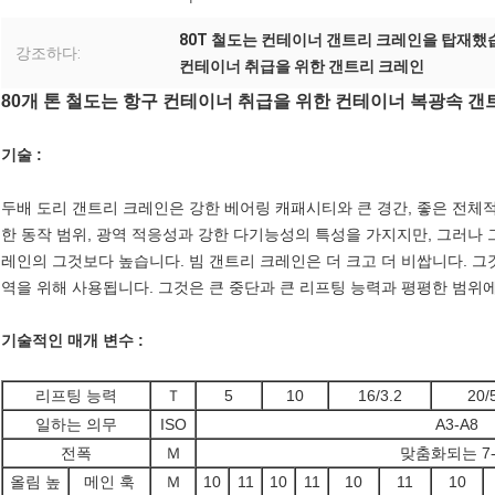
80T 철도는 컨테이너 갠트리 크레인을 탑재
강조하다:
컨테이너 취급을 위한 갠트리 크레인
80개 톤 철도는 항구 컨테이너 취급을 위한 컨테이너 복광속 
기술 :
두배 도리 갠트리 크레인은 강한 베어링 캐패시티와 큰 경간, 좋은 전체적
한 동작 범위, 광역 적응성과 강한 다기능성의 특성을 가지지만, 그러나 
레인의 그것보다 높습니다. 빔 갠트리 크레인은 더 크고 더 비쌉니다. 그
역을 위해 사용됩니다. 그것은 큰 중단과 큰 리프팅 능력과 평평한 범위
기술적인 매개 변수 :
리프팅 능력
Ｔ
5
10
16/3.2
20/
일하는 의무
ISO
A3-A8
전폭
Ｍ
맞춤화되는 7-
올림 높
메인 훅
Ｍ
10
11
10
11
10
11
10