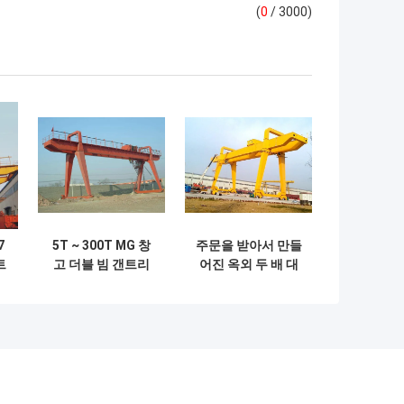
(
0
/ 3000)
7
5T ~ 300T MG 창
주문을 받아서 만들
트
고 더블 빔 갠트리
어진 옥외 두 배 대
T
크레인 바람 저항
들보 미사일구조물
기중기 50/10 톤에
서 100/20 톤