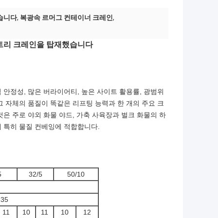
했습니다
,
복광속 르머그 컨테이너 크레인
,
갠트리 크레인을 탑재했습니다
 안정성, 많은 버라이어티, 높은 사이트 활용률, 광범위
그 자체의 품질이 똑같은 리프팅 능력과 한 개의 주요 크
것은 주로 야외 화물 야드, 가축 사육장과 벌크 화물의 하
에 특히 물질 컨베잉에 적합합니다.
5
32/5
50/10
35
11
10
11
10
12