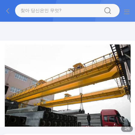
gtag('config', 'G-QWE9HWC3PF', {cookie_flags:
"SameSite=None;Secure"});
2
/
6