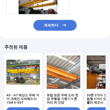
크레인
계속하다
추천된 제품
A5 - A7 제강소 두배 거
유럽 표준 두배 도리 천
20톤 2거더 크
더 크레인 오버헤드식
장 주행용 기중기 5 톤
럽형 2거더 오버
15M 5-50T
머리 위 인양
롤리 제조사