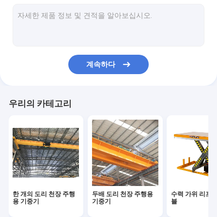
한 개의 도리 갠트리 크레인
두배 도리 갠트리 크레인
자동화된 유도된 카트
계속하다
전기 이송 카트
전기 크레인은 높이오릅니다
우리의 카테고리
집 크레인 승강기
전기 윈치
항구 문형 크레인
유압권 양식 작업대
한 개의 도리 천장 주행
두배 도리 천장 주행용
수력 가위 리프팅
다리 설치 기계
용 기중기
기중기
블