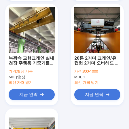
복광속 교형크레인 실내
20톤 2거더 크레인/유
천장 주행용 기중기를
럽형 2거더 오버헤드 트
운영하는 30명의 톤 상
롤리 제조사
가격:
협상 가능
가격:
800-1000
부
MOQ:
협상
MOQ:
1
최신 가격 받기
최신 가격 받기
지금 연락
지금 연락
홈
제품
비디오