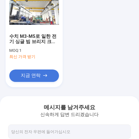
우리 에 관한 것
공장 투어
품질 관리
수치 M3-M5로 일한 전
기 싱글 빔 브리지 크레
인 1-30t
저희에게 연락하십시오
MOQ:
1
최신 가격 받기
뉴스
사건
지금 연락
한 개의 도리 천장 주행용 기중기
메시지를 남겨주세요
신속하게 답변 드리겠습니다
두배 도리 천장 주행용 기중기
수력 가위 리프팅 테이블