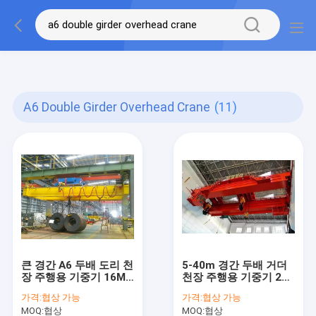
gtag('config', 'G-QWE9HWC3PF', {cookie_flags:
"SameSite=None;Secure"});
A6 Double Girder Overhead Crane
(11)
큰 경간 A6 두배 도리 천
5-40m 경간 두배 거더
장 주행용 기중기 16M
천장 주행용 기중기 20
올림 높이
톤 교형크레인
가격:
협상 가능
가격:
협상 가능
MOQ:
협상
MOQ:
협상