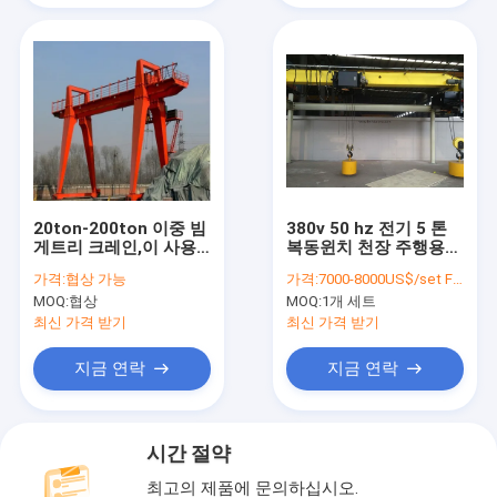
20ton-200ton 이중 빔
380v 50 hz 전기 5 톤
게트리 크레인,이 사용
복동윈치 천장 주행용
자 정의를 지원
기중기 유러피언 스타일
가격:
협상 가능
가격:
7000-8000US$/set FOB Shanghai
MOQ:
협상
MOQ:
1개 세트
최신 가격 받기
최신 가격 받기
지금 연락
지금 연락
시간 절약
최고의 제품에 문의하십시오.