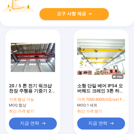
요구 사항 제공
20 / 5 톤 전기 워크샵
소형 단일 베어 IP54 오
천장 주행용 기중기 2중
버헤드 크레인 3톤 하이
상자 타입 거더
스트 유럽 스타일
가격:
협상 가능
가격:
7000-8000US$/set FOB Shanghai
MOQ:
협상
MOQ:
1 세트
최신 가격 받기
최신 가격 받기
지금 연락
지금 연락