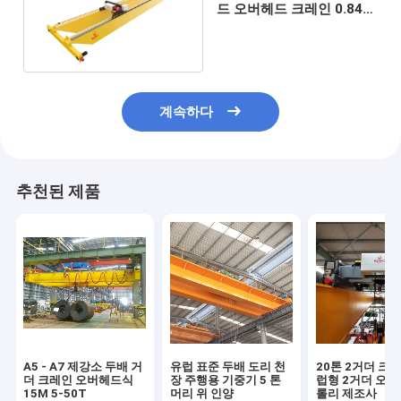
드 오버헤드 크레인 0.84-
8.4M/min 들어올림 속도
계속하다
추천된 제품
A5 - A7 제강소 두배 거
유럽 표준 두배 도리 천
20톤 2거더 크
더 크레인 오버헤드식
장 주행용 기중기 5 톤
럽형 2거더 오버
15M 5-50T
머리 위 인양
롤리 제조사