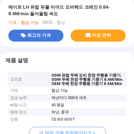
메이트 LH 유럽 듀플 비어드 오버헤드 크레인 0.84-
8.4M/min 들어올림 속도
가격：협상 가능
MOQ：협상
최고의 가격
지금 연락
제품 설명
,
ODM 유럽 두배 도리 천장 주행용 기중기
강조점
,
ODM 두배 천장 주행용 기중기 8.4M/Min
OEM 두배 천장 주행용 기중기 8.4M/Min
가격
협상 가능
공급 능력
매년마다 500개 세트
배달 시간
45 평일
원래 장소
허난, 중국
인증
CE ISO GOST
더 많은 것을 전망하십시오