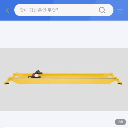
gtag('config', 'G-QWE9HWC3PF', {cookie_flags:
"SameSite=None;Secure"});
2
/
5