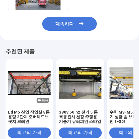
계속하다
추천된 제품
Ld M5 산업 작업실 8톤
380v 50 hz 전기 5 톤
수치 M3-M5로
용량 3단계 오버헤드브
복동윈치 천장 주행용
기 싱글 빔 브리
릿지 크레인
기중기 유러피언 스타일
인 1-30t
최고의 가격
최고의 가격
최고의 