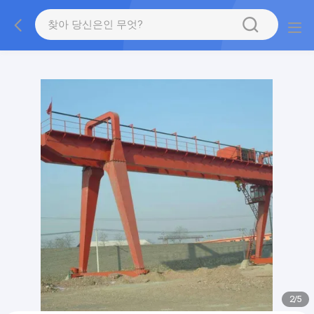
gtag('config', 'G-QWE9HWC3PF', {cookie_flags:
"SameSite=None;Secure"});
2
/
5