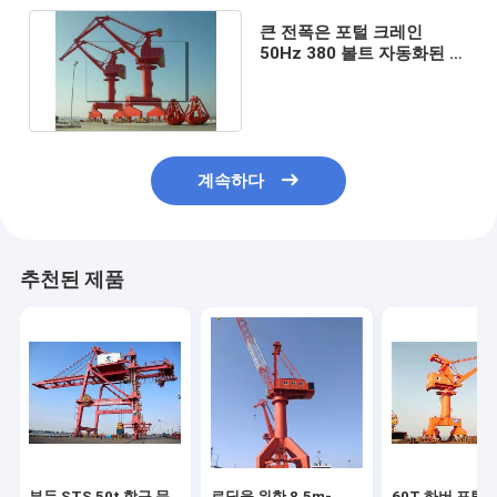
큰 전폭은 포털 크레인
50Hz 380 볼트 자동화된 안
벽크레인을 숨겨 줍니다
계속하다
추천된 제품
부두 STS 50t 항구 문
로딩을 위한 8.5m-
60T 하버 포털