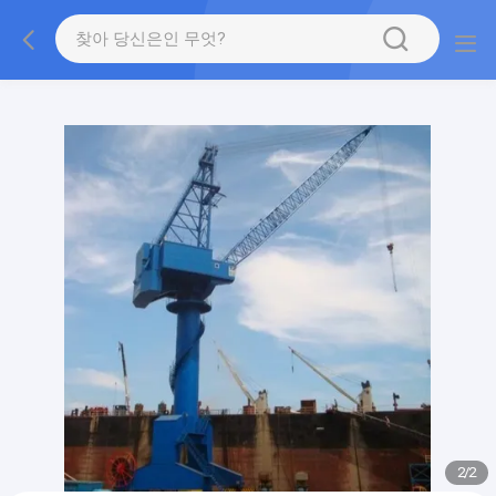
gtag('config', 'G-QWE9HWC3PF', {cookie_flags:
"SameSite=None;Secure"});
2
/
2